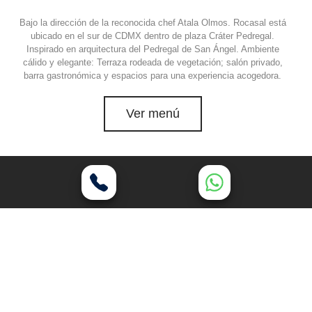
Bajo la dirección de la reconocida chef Atala Olmos. Rocasal está
ubicado en el sur de CDMX dentro de plaza Cráter Pedregal.
Inspirado en arquitectura del Pedregal de San Ángel. Ambiente
cálido y elegante: Terraza rodeada de vegetación; salón privado,
barra gastronómica y espacios para una experiencia acogedora.
Ver menú
ROCASAL, DONDE
LOS INSTANTES SE
CONVIERTEN EN
RECUERDOS INOLVIDABLES.
Cada detalle, desde el mobiliario hasta la vajilla,